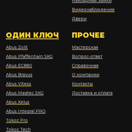
Накладные замки
Видеонаблюдение
Двери
ОДИН КЛЮЧ
ПРОЧЕЕ
Abus Zolit
Мастерская
Abus Pfaffenhain SKG
Вопрос-ответ
Abus EC880
Справочная
Abus Bravus
О компании
Abus Vitess
Контакты
Abus Magtec SKG
Доставка и оплата
Abus Xelus
Abus Integral PRO
Tokoz Pro
Tokoz Tech