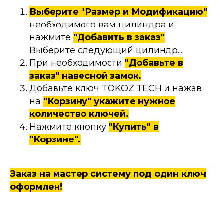
Выберите "Размер и Модификацию"
необходимого вам цилиндра и
нажмите
"Добавить в заказ"
.
Выберите следующий цилиндр...
При необходимости
"Добавьте в
заказ" навесной замок.
Добавьте ключ TOKOZ TECH и нажав
на
"Корзину" укажите нужное
количество ключей.
Нажмите кнопку
"Купить" в
"Корзине".
Заказ на мастер систему под один ключ
оформлен!