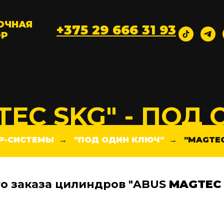
ОЧНАЯ
+375 29 666 31 93
ОР
TEC SKG" - ПОД
Р-СИСТЕМЫ
"ПОД ОДИН КЛЮЧ"
"MAGTEC
→
→
о заказа цилиндров "ABUS
MAGTEC