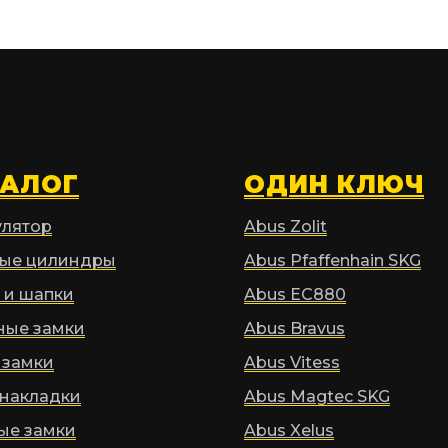
ТАЛОГ
ОДИН КЛЮЧ
улятор
Abus Zolit
ые цилиндры
Abus Pfaffenhain SKG
 и шапки
Abus EC880
ные замки
Abus Bravus
 замки
Abus Vitess
накладки
Abus Magtec SKG
ые замки
Abus Xelus