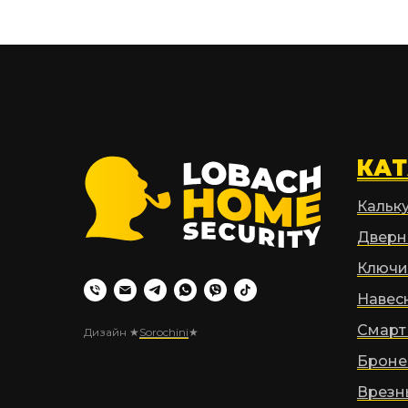
КА
Кальк
Дверн
Ключи
Навес
Смарт
Дизайн ★
Sorochini
★
Броне
Врезн