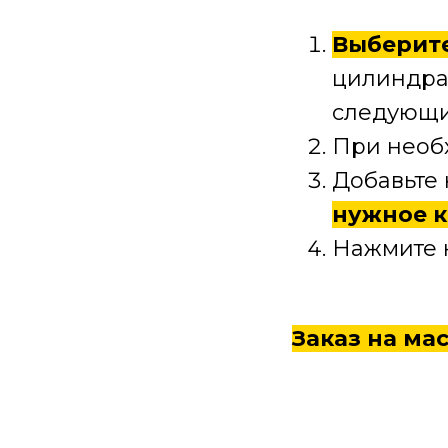
Выберит
цилиндра
следующи
При необ
Добавьте
нужное к
Нажмите 
Заказ на ма