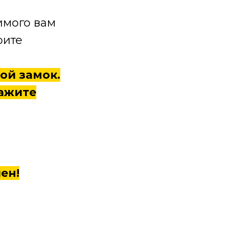
мого вам
рите
ной замок.
кажите
ен!