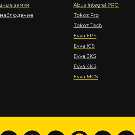
дные замки
Abus Integral PRO
наблюдение
Tokoz Pro
Tokoz Tech
Evva EPS
Evva ICS
Evva 3KS
Evva 4KS
Evva MCS