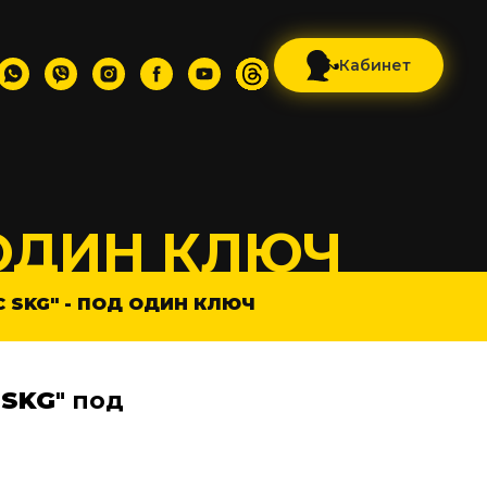
Кабинет
 ОДИН КЛЮЧ
 SKG" - ПОД ОДИН КЛЮЧ
 SKG
" под