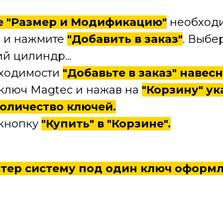
е "Размер и Модификацию"
необходи
 и нажмите
"Добавить в заказ"
. Выбе
й цилиндр...
ходимости
"Добавьте в заказ" навес
 ключ Magtec и нажав на
"Корзину" у
оличество ключей.
кнопку
"Купить" в "Корзине".
стер систему под один ключ оформл