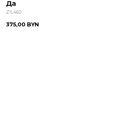
Да
Z1L460
375,00
BYN
Купить