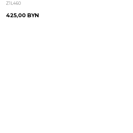
Z1L460
425,00
BYN
Купить