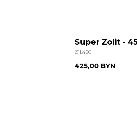
Super Zolit - 
Z1L460
425,00
BYN
Купить