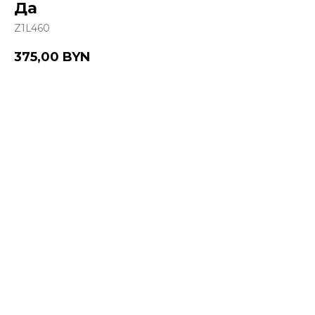
Да
Z1L460
375,00
BYN
Купить