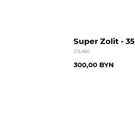
Super Zolit - 
Z1L460
300,00
BYN
Купить