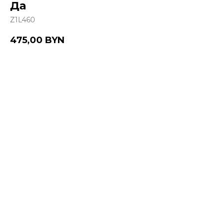
Да
Z1L460
475,00
BYN
Купить