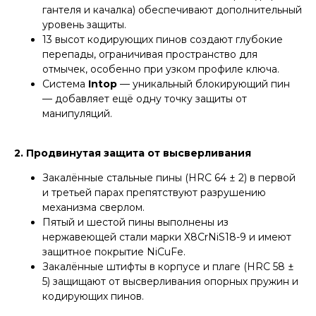
гантеля
и
качалка
) обеспечивают дополнительный
уровень защиты.
13 высот кодирующих пинов создают глубокие
перепады, ограничивая пространство для
отмычек, особенно при узком профиле ключа.
Система
Intop
— уникальный блокирующий пин
— добавляет ещё одну точку защиты от
манипуляций.
2. Продвинутая защита от высверливания
Закалённые стальные пины (HRC 64 ± 2) в первой
и третьей парах препятствуют разрушению
механизма сверлом.
Пятый и шестой пины выполнены из
нержавеющей стали марки Х8CrNiS18-9 и имеют
защитное покрытие NiCuFe.
Закалённые штифты в корпусе и плагe (HRC 58 ±
5) защищают от высверливания опорных пружин и
кодирующих пинов.