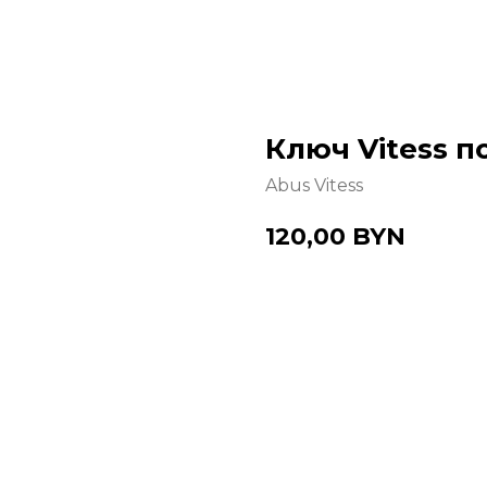
Ключ Vitess п
Abus Vitess
120,00
BYN
Купить