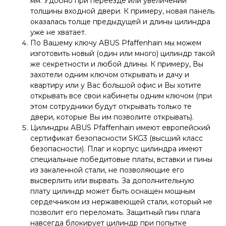
мм. Удобно при переезде или увеличении
толщины входной двери. К примеру, новая панель
оказалась толще предыдущей и длины цилиндра
уже не хватает.
По Вашему ключу ABUS Pfaffenhain мы можем
изготовить новый (один или много) цилиндр такой
же секретности и любой длины. К примеру, Вы
захотели одним ключом открывать и дачу и
квартиру или у Вас большой офис и Вы хотите
открывать все свои кабинеты одним ключом (при
этом сотрудники будут открывать только те
двери, которые Вы им позволите открывать).
Цилиндры ABUS Pfaffenhain имеют европейский
сертификат безопасности SKG3 (высший класс
безопасности). Плаг и корпус цилиндра имеют
специальные победитовые платы, вставки и пины
из закаленной стали, не позволяющие его
высверлить или вырвать. За дополнительную
плату цилиндр может быть оснащен мощным
сердечником из нержавеющей стали, который не
позволит его переломать. Защитный пин плага
навсегда блокирует цилиндр при попытке