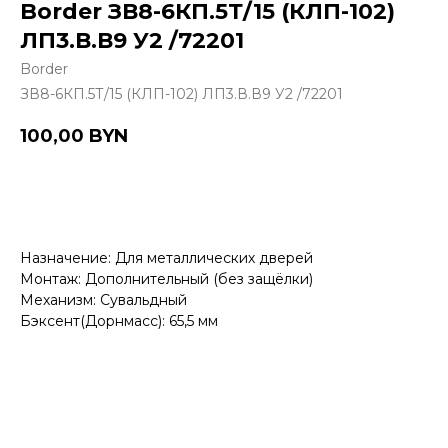
Border ЗВ8-6КП.5Т/15 (КЛП-102)
ЛП3.В.В9 У2 /72201
Border
ЗВ8-6КП.5Т/15 (КЛП-102) ЛП3.В.В9 У2 /72201
100,00
BYN
Купить
Назначение: Для металлических дверей
Монтаж: Дополнительный (без защёлки)
Механизм: Сувальдный
Бэксент(Дорнмасс): 65,5 мм