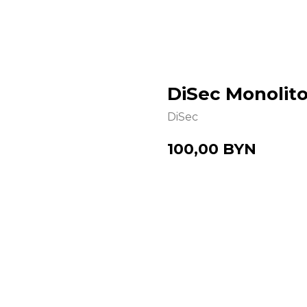
DiSec Monolit
DiSec
100,00
BYN
Купить