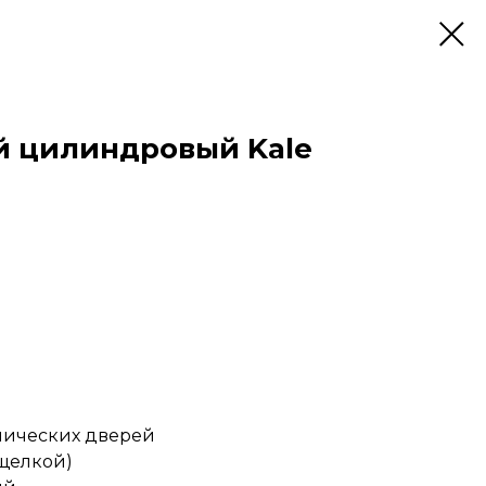
й цилиндровый Kale
лических дверей
ащелкой)