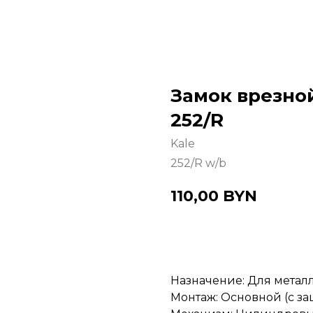
Замок врезно
252/R
Kale
252/R w/b
110,00
BYN
Купить
Назначение: Для метал
Монтаж: Основной (с з